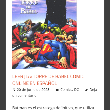
LEER JLA: TORRE DE BABEL COMIC
ONLINE EN ESPAÑOL
20 de junio de 2023
Carlitox Banana
Comics
,
DC
Deja
un comentario
Batman es el estratega definitivo, que utiliza