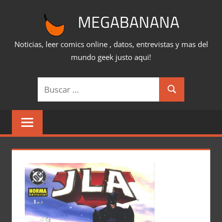
Saltar
MEGABANANA
al
contenido
Noticias, leer comics online , datos, entrevistas y mas del
mundo geek justo aqui!
Buscar:
Buscar