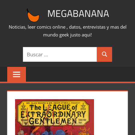
Saltar
MEGABANANA
al
contenido
Noticias, leer comics online , datos, entrevistas y mas del
mundo geek justo aqui!
Buscar:
Buscar