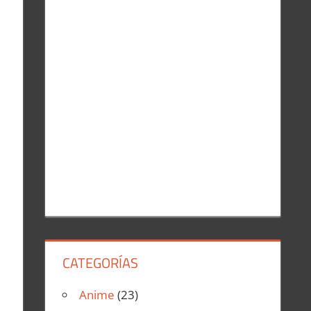
r
:
CATEGORÍAS
Anime
(23)