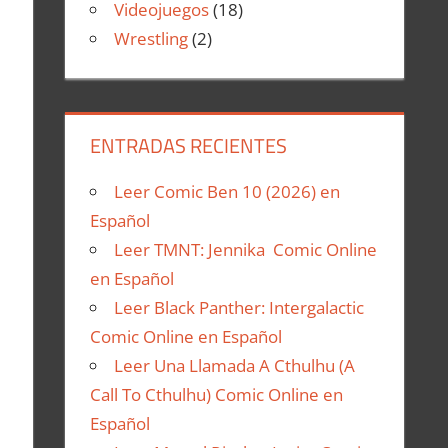
Videojuegos
(18)
Wrestling
(2)
ENTRADAS RECIENTES
Leer Comic Ben 10 (2026) en
Español
Leer TMNT: Jennika Comic Online
en Español
Leer Black Panther: Intergalactic
Comic Online en Español
Leer Una Llamada A Cthulhu (A
Call To Cthulhu) Comic Online en
Español