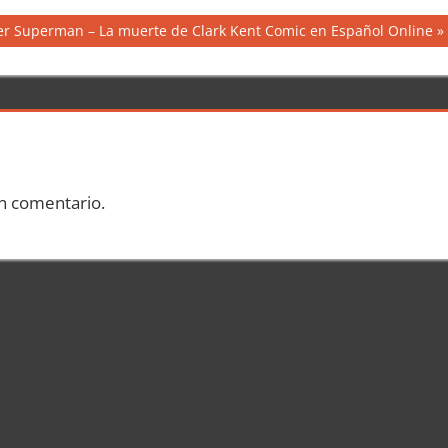
guiente
er Superman – La muerte de Clark Kent Comic en Español Online
trada:
n comentario.