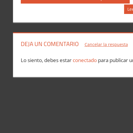
anterior:
de
Si
Le
en
entradas
DEJA UN COMENTARIO
Cancelar la respuesta
Lo siento, debes estar
conectado
para publicar u