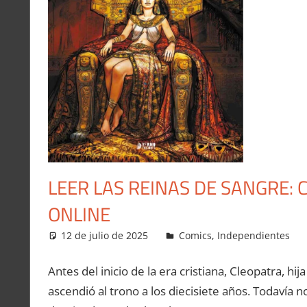
LEER LAS REINAS DE SANGRE:
ONLINE
12 de julio de 2025
Carlitox Banana
Comics
,
Independientes
Antes del inicio de la era cristiana, Cleopatra, hi
ascendió al trono a los diecisiete años. Todavía