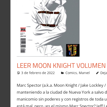
LEER MOON KNIGHT VOLUMEN 
3 de febrero de 2022
Carlitox Banana
Comics
,
Marvel
Dej
Marc Spector (a.k.a. Moon Knight / Jake Lockley 
manteniendo a la ciudad de Nueva York a salvo 
manicomio sin poderes y con registros de toda un
está mal, pero ¿es el mismo Marc Spector? Jeff