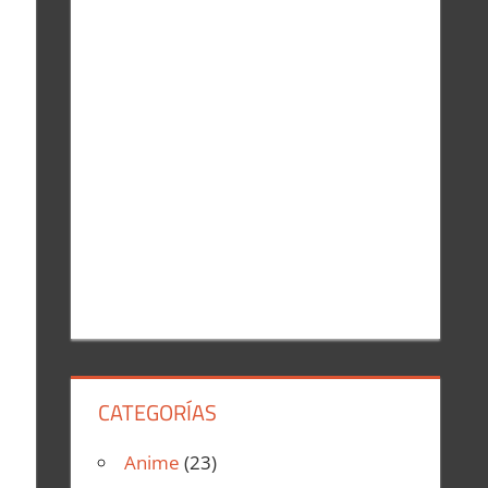
r
:
CATEGORÍAS
Anime
(23)