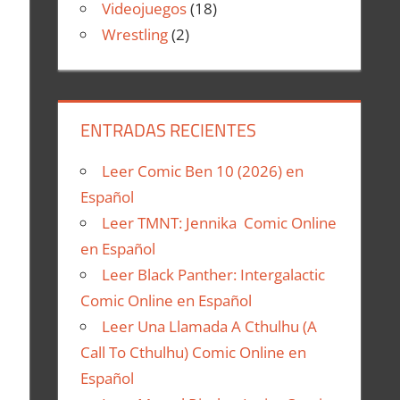
Videojuegos
(18)
Wrestling
(2)
ENTRADAS RECIENTES
Leer Comic Ben 10 (2026) en
Español
Leer TMNT: Jennika Comic Online
en Español
Leer Black Panther: Intergalactic
Comic Online en Español
Leer Una Llamada A Cthulhu (A
Call To Cthulhu) Comic Online en
Español