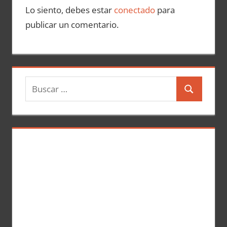
Lo siento, debes estar
conectado
para
publicar un comentario.
B
B
u
u
s
s
c
c
a
a
r
r
: