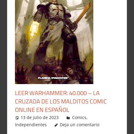
LEER WARHAMMER: 40.000 – LA
CRUZADA DE LOS MALDITOS COMIC
ONLINE EN ESPAÑOL
13 de julio de 2023
Carlitox Banana
Comics
,
Independientes
Deja un comentario