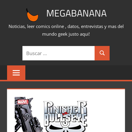
Saltar
MEGABANANA
al
contenido
Noticias, leer comics online , datos, entrevistas y mas del
mundo geek justo aqui!
Buscar:
Buscar