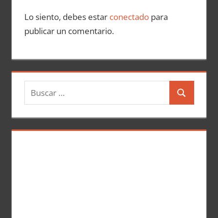
Lo siento, debes estar
conectado
para
publicar un comentario.
B
B
u
u
s
s
c
c
a
a
r
r
: