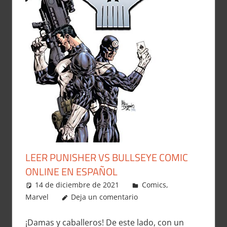
LEER PUNISHER VS BULLSEYE COMIC
ONLINE EN ESPAÑOL
14 de diciembre de 2021
Carlitox Banana
Comics
,
Marvel
Deja un comentario
¡Damas y caballeros! De este lado, con un