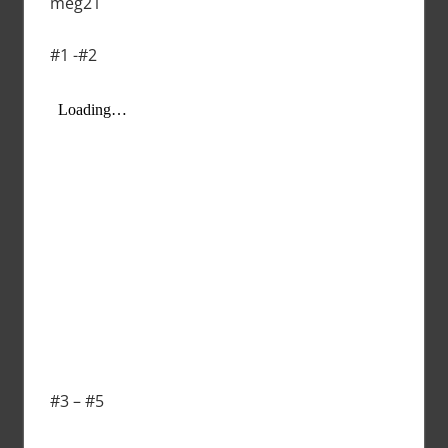
meg21
#1 -#2
#3 – #5