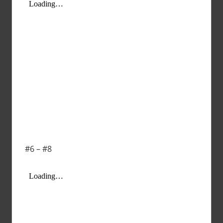
#6 – #8