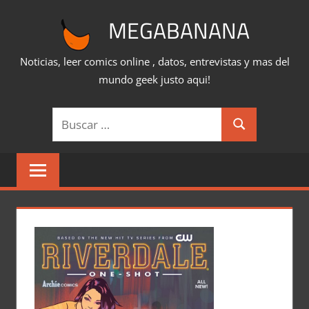
Saltar
MEGABANANA
al
contenido
Noticias, leer comics online , datos, entrevistas y mas del
mundo geek justo aqui!
Buscar:
Buscar