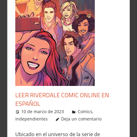
LEER RIVERDALE COMIC ONLINE EN
ESPAÑOL
10 de marzo de 2023
Carlitox Banana
Comics
,
Independientes
Deja un comentario
Ubicado en el universo de la serie de