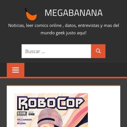
Saltar
MEGABANANA
al
contenido
Noticias, leer comics online , datos, entrevistas y mas del
mundo geek justo aqui!
Buscar:
Buscar