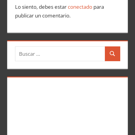
Lo siento, debes estar
conectado
para
publicar un comentario.
B
B
u
u
s
s
c
c
a
a
r
r
: