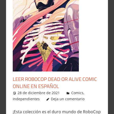
LEER ROBOCOP DEAD OR ALIVE COMIC
ONLINE EN ESPAÑOL
28 de diciembre de 2021
Carlitox Banana
Comics
,
Independientes
Deja un comentario
¡Esta colección es el duro mundo de RoboCop