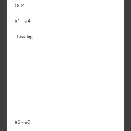
OCP
#1 – #4
#5 – #9