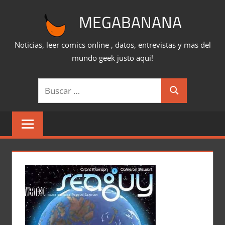
Saltar
MEGABANANA
al
contenido
Noticias, leer comics online , datos, entrevistas y mas del
mundo geek justo aqui!
Buscar:
Buscar