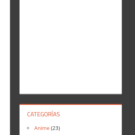
r
:
CATEGORÍAS
Anime
(23)