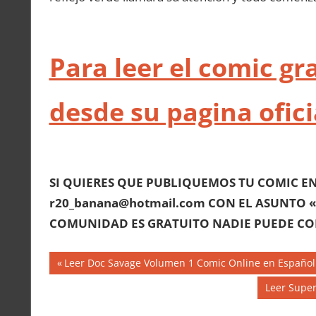
Para leer el comic g
desde su pagina ofici
SI QUIERES QUE PUBLIQUEMOS TU COMIC E
r20_banana@hotmail.com CON EL ASUNTO 
COMUNIDAD ES GRATUITO NADIE PUEDE CO
Navegación
Entrada
Leer Doc Savage Volumen 1 Comic Online en Español
anterior:
de
Siguiente
Leer Super
entrada: