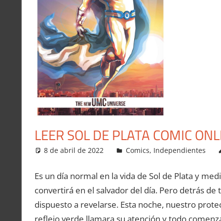
LEER SOL DE PLATA COMIC ON
8 de abril de 2022
Carlitox Banana
Comics
,
Independientes
Es un día normal en la vida de Sol de Plata y med
convertirá en el salvador del día. Pero detrás 
dispuesto a revelarse. Esta noche, nuestro protec
reflejo verde llamara su atención y todo comenz