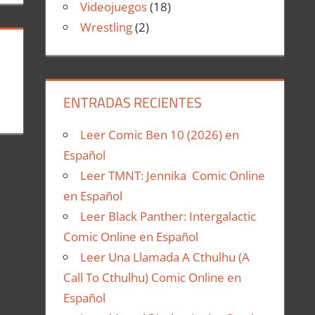
Videojuegos
(18)
Wrestling
(2)
ENTRADAS RECIENTES
Leer Comic Ben 10 (2026) en
Español
Leer TMNT: Jennika Comic Online
en Español
Leer Black Panther: Intergalactic
Comic Online en Español
Leer Una Llamada A Cthulhu (A
Call To Cthulhu) Comic Online en
Español