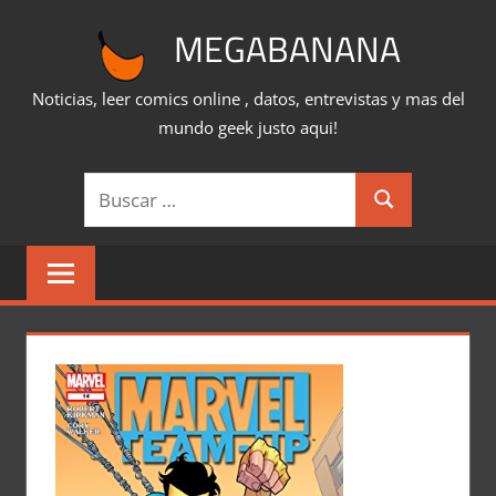
Saltar
MEGABANANA
al
contenido
Noticias, leer comics online , datos, entrevistas y mas del
mundo geek justo aqui!
Buscar:
Buscar