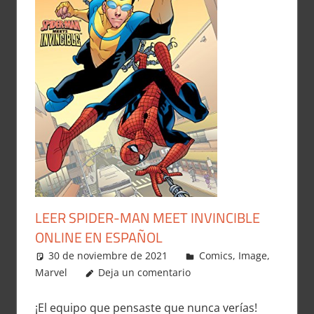
LEER SPIDER-MAN MEET INVINCIBLE
ONLINE EN ESPAÑOL
30 de noviembre de 2021
Carlitox Banana
Comics
,
Image
,
Marvel
Deja un comentario
¡El equipo que pensaste que nunca verías!