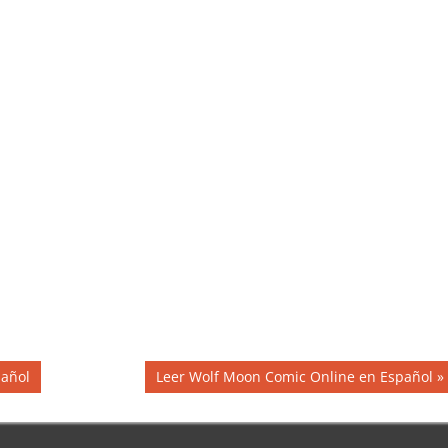
Siguiente
pañol
Leer Wolf Moon Comic Online en Español
entrada: