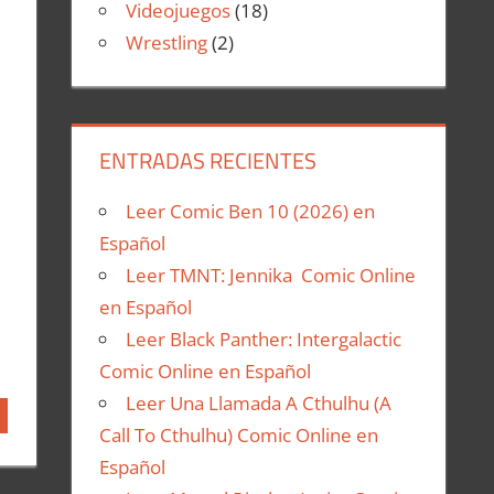
Videojuegos
(18)
Wrestling
(2)
ENTRADAS RECIENTES
Leer Comic Ben 10 (2026) en
Español
Leer TMNT: Jennika Comic Online
en Español
Leer Black Panther: Intergalactic
Comic Online en Español
Leer Una Llamada A Cthulhu (A
Call To Cthulhu) Comic Online en
Español