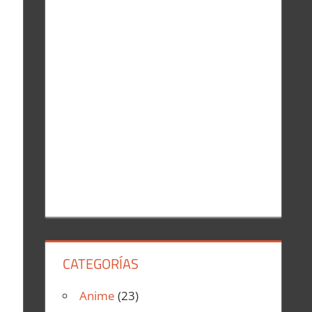
r
:
CATEGORÍAS
Anime
(23)