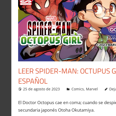
LEER SPIDER-MAN: OCTUPUS G
ESPAÑOL
25 de agosto de 2023
Carlitox Banana
Comics
,
Marvel
Dej
El Doctor Octopus cae en coma; cuando se despie
secundaria japonés Otoha Okutamiya.