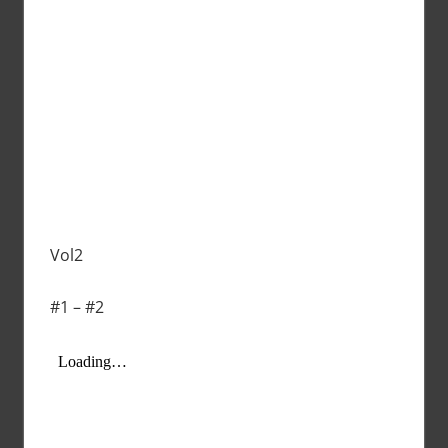
Vol2
#1 – #2