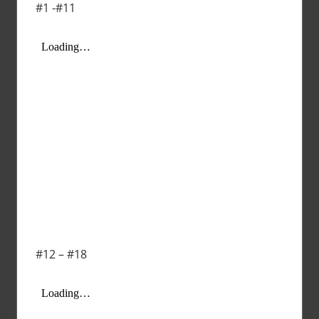
#1 -#11
#12 – #18