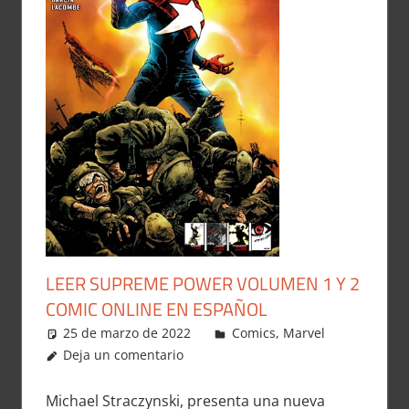
LEER SUPREME POWER VOLUMEN 1 Y 2
COMIC ONLINE EN ESPAÑOL
25 de marzo de 2022
Carlitox Banana
Comics
,
Marvel
Deja un comentario
Michael Straczynski, presenta una nueva