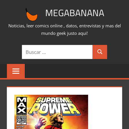
Saltar
MEGABANANA
al
contenido
Noticias, leer comics online , datos, entrevistas y mas del
mundo geek justo aqui!
Buscar:
Buscar