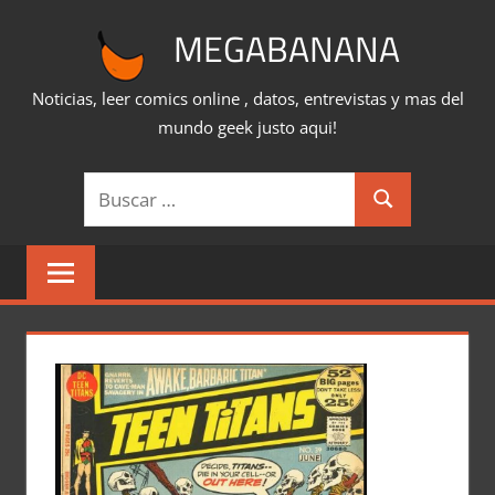
Saltar
MEGABANANA
al
contenido
Noticias, leer comics online , datos, entrevistas y mas del
mundo geek justo aqui!
Buscar:
Buscar