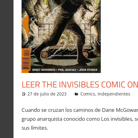
LEER THE INVISIBLES COMIC O
27 de julio de 2023
Carlitox Banana
Comics
,
Independientes
Cuando se cruzan los caminos de Dane McGowan, 
grupo anarquista conocido como Los invisibles, se 
sus límites.