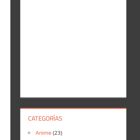
r
:
CATEGORÍAS
Anime
(23)