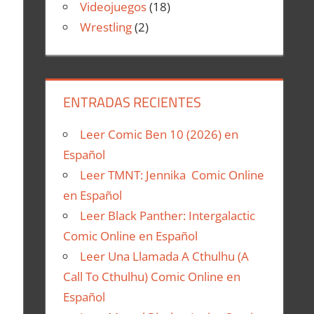
Videojuegos
(18)
Wrestling
(2)
ENTRADAS RECIENTES
Leer Comic Ben 10 (2026) en
Español
Leer TMNT: Jennika Comic Online
en Español
Leer Black Panther: Intergalactic
Comic Online en Español
Leer Una Llamada A Cthulhu (A
Call To Cthulhu) Comic Online en
Español