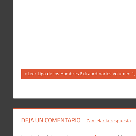
Navegación
Entrada
Leer Liga de los Hombres Extraordinarios Volumen 1,
anterior:
de
entradas
DEJA UN COMENTARIO
Cancelar la respuesta