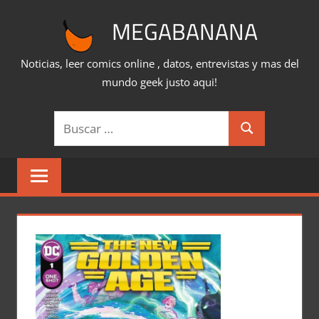
Saltar
MEGABANANA
al
contenido
Noticias, leer comics online , datos, entrevistas y mas del
mundo geek justo aqui!
Buscar:
Buscar