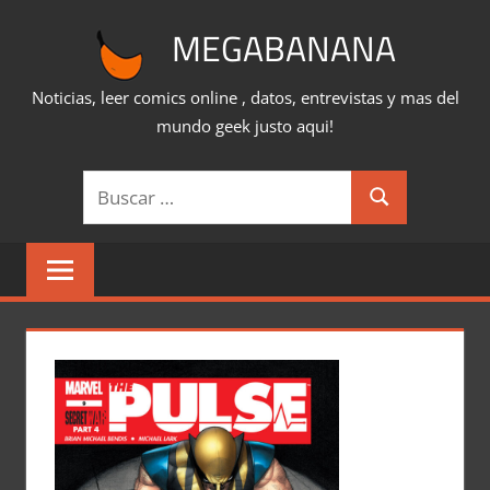
Saltar
MEGABANANA
al
contenido
Noticias, leer comics online , datos, entrevistas y mas del
mundo geek justo aqui!
Buscar:
Buscar