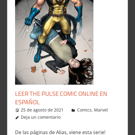
LEER THE PULSE COMIC ONLINE EN
ESPAÑOL
25 de agosto de 2021
Carlitox Banana
Comics
,
Marvel
Deja un comentario
De las páginas de Alias, viene esta serie!