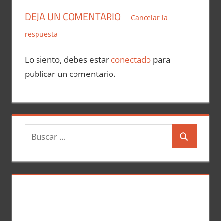
DEJA UN COMENTARIO
Cancelar la
respuesta
Lo siento, debes estar
conectado
para
publicar un comentario.
B
B
u
u
s
s
c
c
a
a
r
r
: