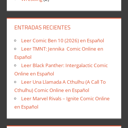
ENTRADAS RECIENTES
Leer Comic Ben 10 (2026) en Español
Leer TMNT: Jennika Comic Online en
Español
Leer Black Panther: Intergalactic Comic
Online en Español
Leer Una Llamada A Cthulhu (A Call To
Cthulhu) Comic Online en Español
Leer Marvel Rivals – Ignite Comic Online
en Español