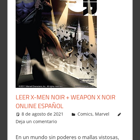
LEER X-MEN NOIR + WEAPON X NOIR
ONLINE ESPAÑOL
8 de agosto de 2021
Carlitox Banana
Comics
,
Marvel
Deja un comentario
En un mundo sin poderes o mallas vistosas,