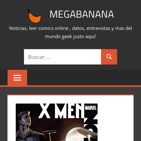
Saltar
MEGABANANA
al
contenido
Noticias, leer comics online , datos, entrevistas y mas del
mundo geek justo aqui!
Buscar:
Buscar