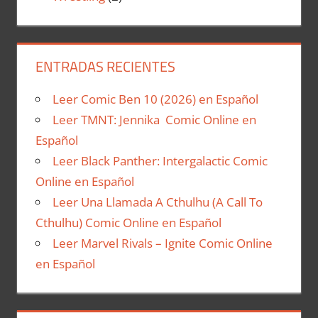
ENTRADAS RECIENTES
Leer Comic Ben 10 (2026) en Español
Leer TMNT: Jennika Comic Online en
Español
Leer Black Panther: Intergalactic Comic
Online en Español
Leer Una Llamada A Cthulhu (A Call To
Cthulhu) Comic Online en Español
Leer Marvel Rivals – Ignite Comic Online
en Español