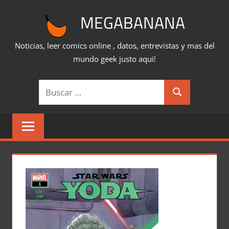
Saltar
MEGABANANA
al
contenido
Noticias, leer comics online , datos, entrevistas y mas del
mundo geek justo aqui!
Buscar:
Buscar