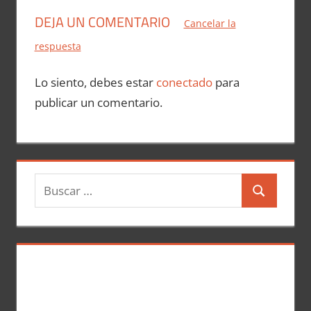
DEJA UN COMENTARIO
Cancelar la
respuesta
Lo siento, debes estar
conectado
para
publicar un comentario.
B
B
u
u
s
s
c
c
a
a
r
r
: