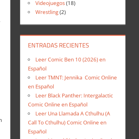
Videojuegos
(18)
Wrestling
(2)
r
ENTRADAS RECIENTES
Leer Comic Ben 10 (2026) en
Español
Leer TMNT: Jennika Comic Online
en Español
Leer Black Panther: Intergalactic
Comic Online en Español
Leer Una Llamada A Cthulhu (A
n
Call To Cthulhu) Comic Online en
Español