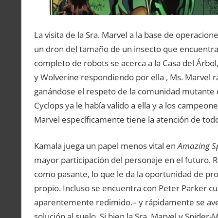
La visita de la Sra. Marvel a la base de operaci
un dron del tamaño de un insecto que encuentr
completo de robots se acerca a la Casa del Árbol,
y Wolverine respondiendo por ella , Ms. Marvel r
ganándose el respeto de la comunidad mutante en
Cyclops ya le había valido a ella y a los campeon
Marvel específicamente tiene la atención de todo
Kamala juega un papel menos vital en
Amazing S
mayor participación del personaje en el futuro.
como pasante, lo que le da la oportunidad de pr
propio. Incluso se encuentra con Peter Parker c
aparentemente redimido.– y rápidamente se av
solución al suelo. Si bien la Sra. Marvel y Spide