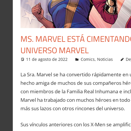
MS. MARVEL ESTÁ CIMENTANDO
UNIVERSO MARVEL
11 de agosto de 2022
Carlitox Banana
Comics
,
Noticias
De
La Sra. Marvel se ha convertido rápidamente en 
hecho amiga de muchos de sus compañeros héroe
con miembros de la Familia Real Inhumana e inc
Marvel ha trabajado con muchos héroes en todo t
más sus lazos con otros rincones del universo.
Sus vínculos anteriores con los X-Men se amplifi