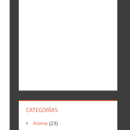
r
:
CATEGORÍAS
Anime
(23)