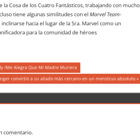
 la Cosa de los Cuatro Fantásticos, trabajando con mucho
cluso tiene algunas similitudes con el
Marvel Team-
inclinarse hacia el lugar de la Sra. Marvel como un
unificadora para la comunidad de héroes
dy /Me Alegra Que Mi Madre Muriera
nger convirtió a su aliado más cercano en un monstruo absoluto
n comentario.