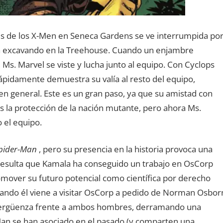
ones de los X-Men en Seneca Gardens se ve interrumpida po
a excavando en la Treehouse. Cuando un enjambre
 Ms. Marvel se viste y lucha junto al equipo. Con Cyclops
ápidamente demuestra su valía al resto del equipo,
 general. Este es un gran paso, ya que su amistad con
es la protección de la nación mutante, pero ahora Ms.
 el equipo.
pider-Man
, pero su presencia en la historia provoca una
 Resulta que Kamala ha conseguido un trabajo en OsCorp
omover su futuro potencial como científica por derecho
uando él viene a visitar OsCorp a pedido de Norman Osbor
ergüenza frente a ambos hombres, derramando una
r-Man se han asociado en el pasado (y comparten una