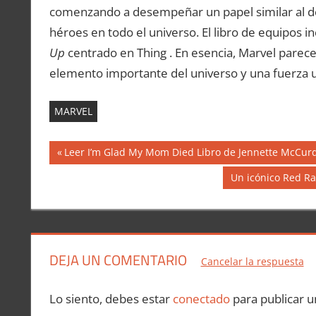
comenzando a desempeñar un papel similar al de
héroes en todo el universo. El libro de equipos in
Up
centrado en Thing . En esencia, Marvel parece 
elemento importante del universo y una fuerza 
MARVEL
Navegación
Entrada
Leer I’m Glad My Mom Died Libro de Jennette McCur
anterior:
de
Siguiente
Un icónico Red Ra
entrada:
entradas
DEJA UN COMENTARIO
Cancelar la respuesta
Lo siento, debes estar
conectado
para publicar u