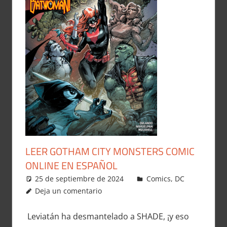
LEER GOTHAM CITY MONSTERS COMIC
ONLINE EN ESPAÑOL
25 de septiembre de 2024
Carlitox Banana
Comics
,
DC
Deja un comentario
Leviatán ha desmantelado a SHADE, ¡y eso