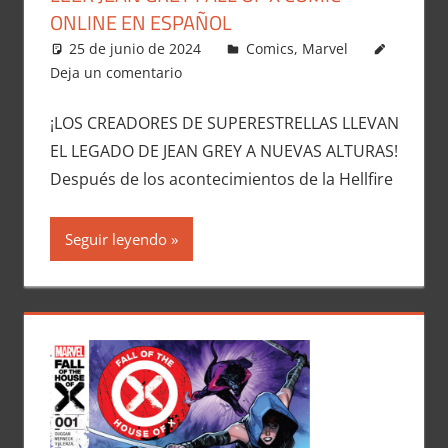
ONLINE EN ESPAÑOL
25 de junio de 2024
Carlitox Banana
Comics
,
Marvel
Deja un comentario
¡LOS CREADORES DE SUPERESTRELLAS LLEVAN
EL LEGADO DE JEAN GREY A NUEVAS ALTURAS!
Después de los acontecimientos de la Hellfire
Seguir leyendo