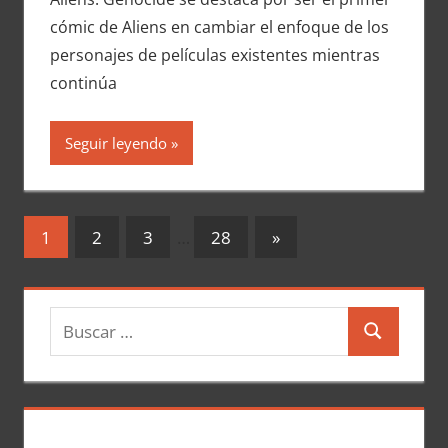
cómic de Aliens en cambiar el enfoque de los
personajes de películas existentes mientras
continúa
Seguir leyendo
Navegación
Entradas
1
2
3
…
28
»
siguientes
de
entradas
B
B
u
u
s
s
c
c
a