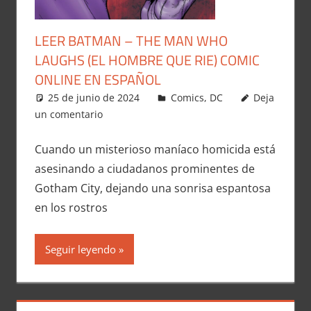
LEER BATMAN – THE MAN WHO
LAUGHS (EL HOMBRE QUE RIE) COMIC
ONLINE EN ESPAÑOL
25 de junio de 2024
Carlitox Banana
Comics
,
DC
Deja
un comentario
Cuando un misterioso maníaco homicida está
asesinando a ciudadanos prominentes de
Gotham City, dejando una sonrisa espantosa
en los rostros
Seguir leyendo