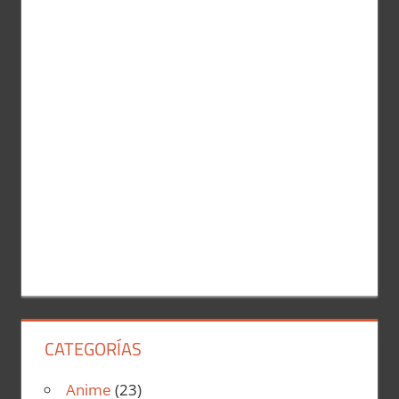
a
r
r
:
CATEGORÍAS
Anime
(23)