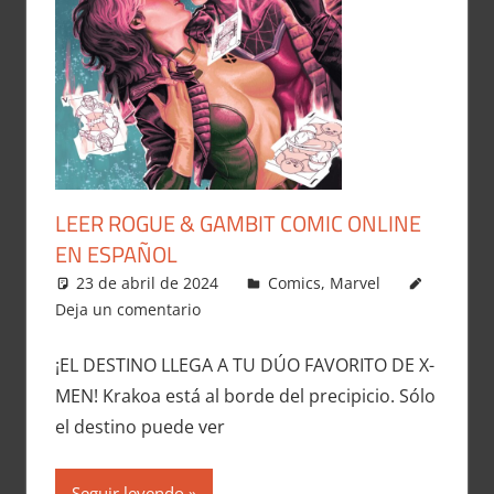
LEER ROGUE & GAMBIT COMIC ONLINE
EN ESPAÑOL
23 de abril de 2024
Carlitox Banana
Comics
,
Marvel
Deja un comentario
¡EL DESTINO LLEGA A TU DÚO FAVORITO DE X-
MEN! Krakoa está al borde del precipicio. Sólo
el destino puede ver
Seguir leyendo