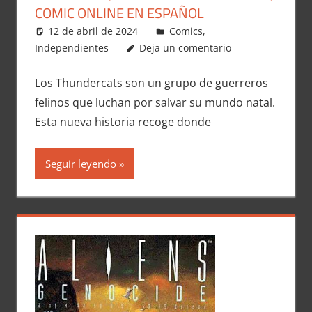
COMIC ONLINE EN ESPAÑOL
12 de abril de 2024
Carlitox Banana
Comics
,
Independientes
Deja un comentario
Los Thundercats son un grupo de guerreros
felinos que luchan por salvar su mundo natal.
Esta nueva historia recoge donde
Seguir leyendo