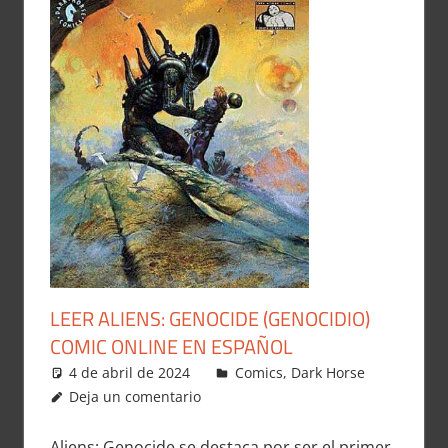
LEER ALIENS: GENOCIDE (GENOCIDIO)
COMIC ONLINE EN ESPAÑOL
4 de abril de 2024
Carlitox Banana
Comics
,
Dark Horse
Deja un comentario
Aliens: Genocide se destaca por ser el primer