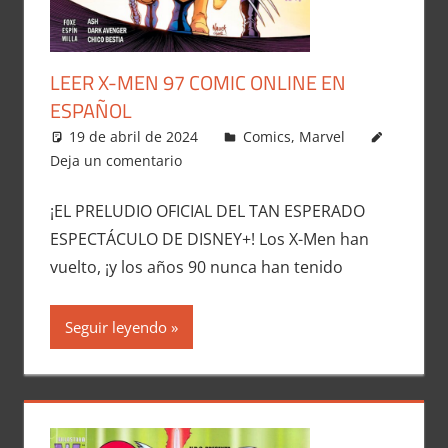
LEER X-MEN 97 COMIC ONLINE EN
ESPAÑOL
19 de abril de 2024
Carlitox Banana
Comics
,
Marvel
Deja un comentario
¡EL PRELUDIO OFICIAL DEL TAN ESPERADO
ESPECTÁCULO DE DISNEY+! Los X-Men han
vuelto, ¡y los años 90 nunca han tenido
Seguir leyendo