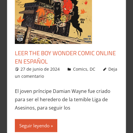
LEER THE BOY WONDER COMIC ONLINE
EN ESPAÑOL
27 de junio de 2024
Carlitox Banana
Comics
,
DC
Deja
un comentario
El joven príncipe Damian Wayne fue criado
para ser el heredero de la temible Liga de
Asesinos, para seguir los
Seguir leyendo