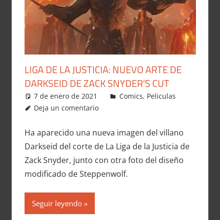
LIGA DE LA JUSTICIA: NUEVO ARTE DE
DARKSEID DE ZACK SNYDER’S CUT
7 de enero de 2021
Carlitox Banana
Comics
,
Peliculas
Deja un comentario
Ha aparecido una nueva imagen del villano
Darkseid del corte de La Liga de la Justicia de
Zack Snyder, junto con otra foto del diseño
modificado de Steppenwolf.
Seguir leyendo