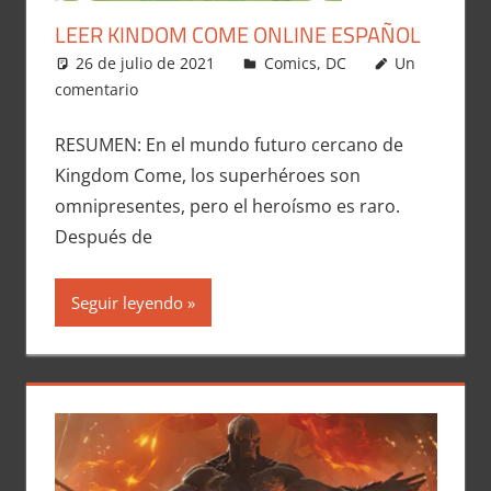
LEER KINDOM COME ONLINE ESPAÑOL
26 de julio de 2021
Carlitox Banana
Comics
,
DC
Un
comentario
RESUMEN: En el mundo futuro cercano de
Kingdom Come, los superhéroes son
omnipresentes, pero el heroísmo es raro.
Después de
Seguir leyendo