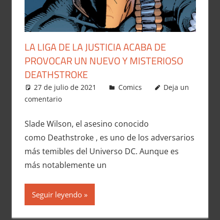
LA LIGA DE LA JUSTICIA ACABA DE
PROVOCAR UN NUEVO Y MISTERIOSO
DEATHSTROKE
27 de julio de 2021
Carlitox Banana
Comics
Deja un
comentario
Slade Wilson, el asesino conocido
como Deathstroke , es uno de los adversarios
más temibles del Universo DC. Aunque es
más notablemente un
Seguir leyendo