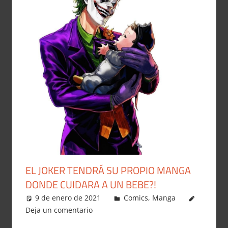
EL JOKER TENDRÁ SU PROPIO MANGA
DONDE CUIDARA A UN BEBE?!
9 de enero de 2021
Carlitox Banana
Comics
,
Manga
Deja un comentario