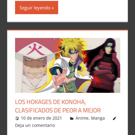
Seguir leyendo
LOS HOKAGES DE KONOHA,
CLASIFICADOS DE PEOR A MEJOR
10 de enero de 2021
Carlitox Banana
Anime
,
Manga
Deja un comentario