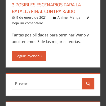
3 POSIBLES ESCENARIOS PARA LA
BATALLA FINAL CONTRA KAIDO
9 de enero de 2021
Carlitox Banana
Anime
,
Manga
Deja un comentario
Tantas posibilidades para terminar Wano y
aqui tenemos 3 de las mejores teorias.
Seguir leyendo
B
B
u
u
s
s
c