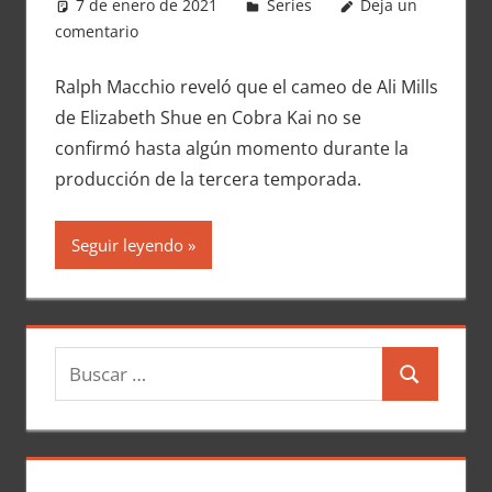
7 de enero de 2021
Carlitox Banana
Series
Deja un
comentario
Ralph Macchio reveló que el cameo de Ali Mills
de Elizabeth Shue en Cobra Kai no se
confirmó hasta algún momento durante la
producción de la tercera temporada.
Seguir leyendo
B
B
u
u
s
s
c
c
a