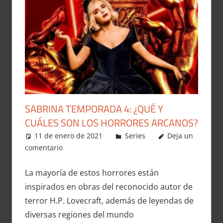
SABRINA TEMPORADA 4: ¿QUÉ Y
CUÁLES SON LOS HORRORES ARCANOS?
11 de enero de 2021
Carlitox Banana
Series
Deja un
comentario
La mayoría de estos horrores están
inspirados en obras del reconocido autor de
terror H.P. Lovecraft, además de leyendas de
diversas regiones del mundo