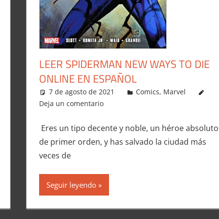
LEER SPIDERMAN NEW WAYS TO DIE
ONLINE EN ESPAÑOL
7 de agosto de 2021
Carlitox Banana
Comics
,
Marvel
Deja un comentario
Eres un tipo decente y noble, un héroe absoluto
de primer orden, y has salvado la ciudad más
veces de
Seguir leyendo