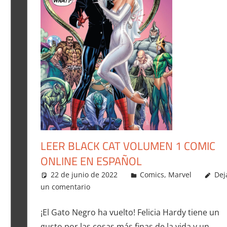
LEER BLACK CAT VOLUMEN 1 COMIC
ONLINE EN ESPAÑOL
22 de junio de 2022
Carlitox Banana
Comics
,
Marvel
Dej
un comentario
¡El Gato Negro ha vuelto! Felicia Hardy tiene un
gusto por las cosas más finas de la vida y un