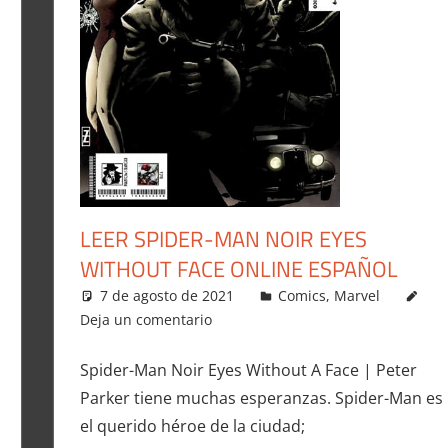
LEER SPIDER-MAN NOIR EYES
WITHOUT FACE ONLINE ESPAÑOL
7 de agosto de 2021
Carlitox Banana
Comics
,
Marvel
Deja un comentario
Spider-Man Noir Eyes Without A Face | Peter
Parker tiene muchas esperanzas. Spider-Man es
el querido héroe de la ciudad;