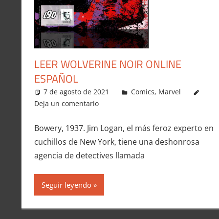
LEER WOLVERINE NOIR ONLINE
ESPAÑOL
7 de agosto de 2021
Carlitox Banana
Comics
,
Marvel
Deja un comentario
Bowery, 1937. Jim Logan, el más feroz experto en
cuchillos de New York, tiene una deshonrosa
agencia de detectives llamada
Seguir leyendo