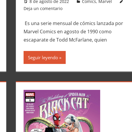
8 de agosto de 2022
Carlitox Banana
Comics
,
Marvel
Deja un comentario
Es una serie mensual de cómics lanzada por
Marvel Comics en agosto de 1990 como
escaparate de Todd McFarlane, quien
Seguir leyendo