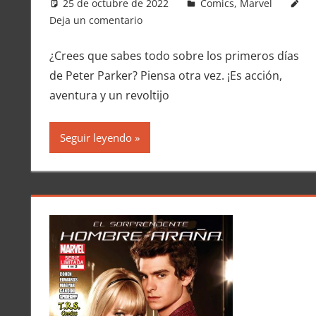
25 de octubre de 2022
Carlitox Banana
Comics
,
Marvel
Deja un comentario
¿Crees que sabes todo sobre los primeros días
de Peter Parker? Piensa otra vez. ¡Es acción,
aventura y un revoltijo
Seguir leyendo