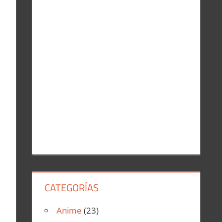
r
:
CATEGORÍAS
Anime
(23)