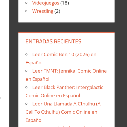
Videojuegos
(18)
Wrestling
(2)
ENTRADAS RECIENTES
Leer Comic Ben 10 (2026) en
Español
Leer TMNT: Jennika Comic Online
en Español
Leer Black Panther: Intergalactic
Comic Online en Español
a
Leer Una Llamada A Cthulhu (A
Call To Cthulhu) Comic Online en
Español