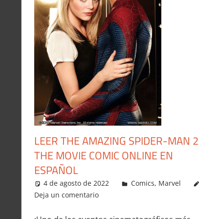
LEER THE AMAZING SPIDER-MAN 2
THE MOVIE COMIC ONLINE EN
ESPAÑOL
4 de agosto de 2022
Carlitox Banana
Comics
,
Marvel
Deja un comentario