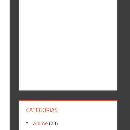
r
:
CATEGORÍAS
Anime
(23)