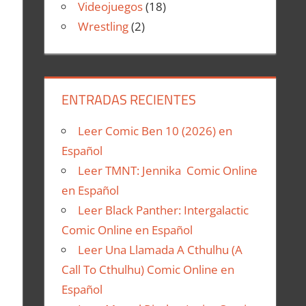
Videojuegos
(18)
Wrestling
(2)
ENTRADAS RECIENTES
Leer Comic Ben 10 (2026) en
Español
Leer TMNT: Jennika Comic Online
en Español
Leer Black Panther: Intergalactic
Comic Online en Español
Leer Una Llamada A Cthulhu (A
Call To Cthulhu) Comic Online en
Español