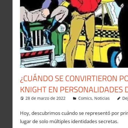
¿CUÁNDO SE CONVIRTIERON PO
KNIGHT EN PERSONALIDADES D
28 de marzo de 2022
Carlitox Banana
Comics
,
Noticias
De
Hoy, descubrimos cuándo se representó por prim
lugar de solo múltiples identidades secretas.