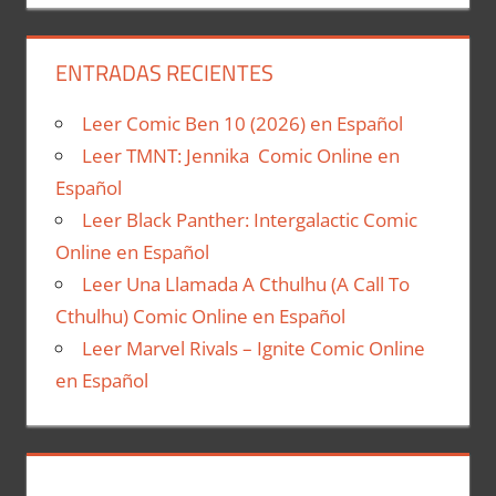
ENTRADAS RECIENTES
Leer Comic Ben 10 (2026) en Español
Leer TMNT: Jennika Comic Online en
Español
Leer Black Panther: Intergalactic Comic
Online en Español
Leer Una Llamada A Cthulhu (A Call To
Cthulhu) Comic Online en Español
Leer Marvel Rivals – Ignite Comic Online
en Español