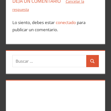
DEJA UN COMENTARIO
Cancelar la
respuesta
Lo siento, debes estar
conectado
para
publicar un comentario.
B
B
u
u
s
s
c
c
a
a
r
r
: