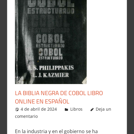
LA BIBLIA NEGRA DE COBOL LIBRO
ONLINE EN ESPAÑOL
4 de abril de 2024
Carlitox Banana
Libros
Deja un
comentario
En la industria y en el gobierno se ha