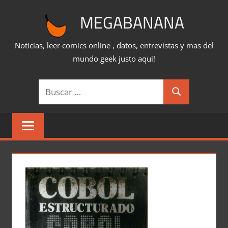
Saltar
MEGABANANA
al
contenido
Noticias, leer comics online , datos, entrevistas y mas del
mundo geek justo aqui!
Buscar:
Buscar