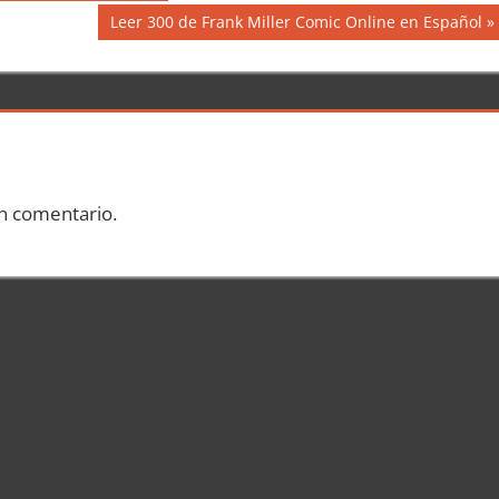
Siguiente
Leer 300 de Frank Miller Comic Online en Español
entrada:
n comentario.