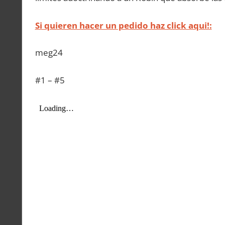
Si quieren hacer un pedido haz click aqui!:
meg24
#1 – #5