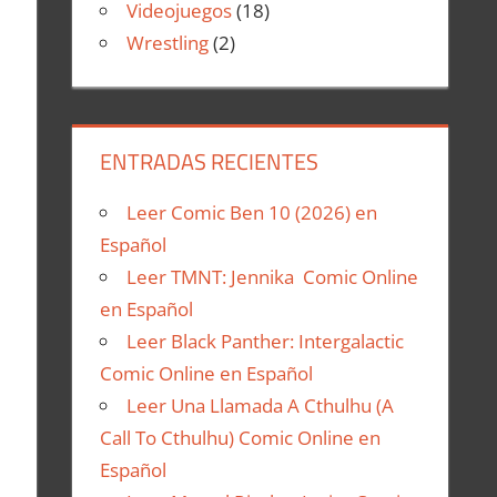
Videojuegos
(18)
Wrestling
(2)
ENTRADAS RECIENTES
Leer Comic Ben 10 (2026) en
Español
Leer TMNT: Jennika Comic Online
en Español
Leer Black Panther: Intergalactic
Comic Online en Español
Leer Una Llamada A Cthulhu (A
Call To Cthulhu) Comic Online en
Español