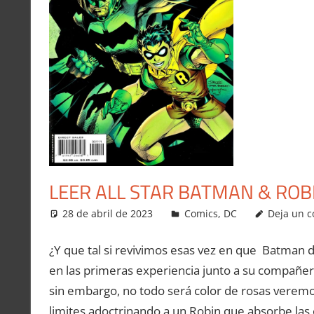
LEER ALL STAR BATMAN & ROB
28 de abril de 2023
Carlitox Banana
Comics
,
DC
Deja un 
¿Y que tal si revivimos esas vez en que Batman 
en las primeras experiencia junto a su compañer
sin embargo, no todo será color de rosas verem
limites adoctrinando a un Robin que absorbe la