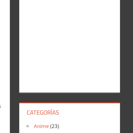
r
:
s
CATEGORÍAS
Anime
(23)