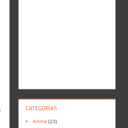
r
:
CATEGORÍAS
e
Anime
(23)