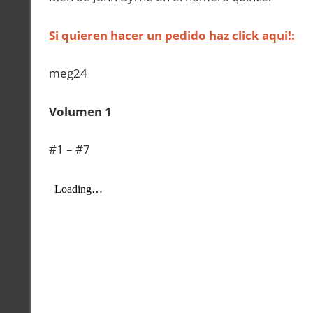
Si quieren hacer un pedido haz click aqui!:
meg24
Volumen 1
#1 – #7