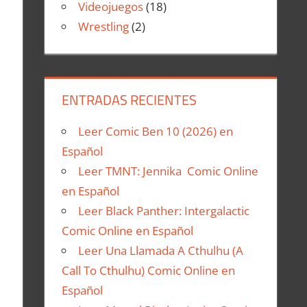
Videojuegos
(18)
Wrestling
(2)
ENTRADAS RECIENTES
Leer Comic Ben 10 (2026) en
Español
Leer TMNT: Jennika Comic Online
en Español
Leer Black Panther: Intergalactic
Comic Online en Español
Leer Una Llamada A Cthulhu (A
Call To Cthulhu) Comic Online en
Español