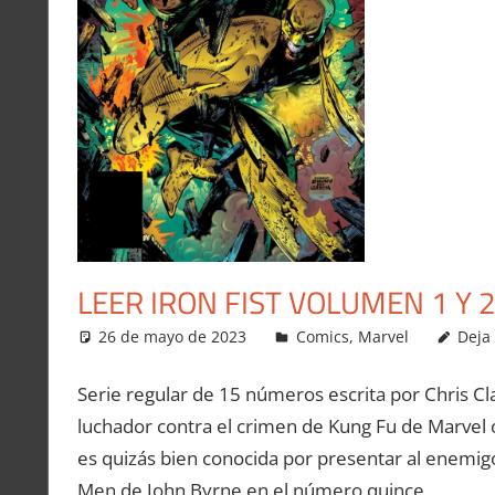
LEER IRON FIST VOLUMEN 1 Y 
26 de mayo de 2023
Carlitox Banana
Comics
,
Marvel
Deja
Serie regular de 15 números escrita por Chris Cla
luchador contra el crimen de Kung Fu de Marvel o
es quizás bien conocida por presentar al enemig
Men de John Byrne en el número quince.