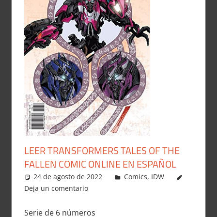
LEER TRANSFORMERS TALES OF THE
FALLEN COMIC ONLINE EN ESPAÑOL
24 de agosto de 2022
Carlitox Banana
Comics
,
IDW
Deja un comentario
Serie de 6 números