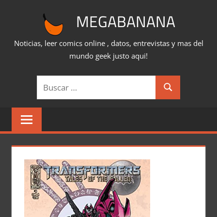
Saltar
MEGABANANA
al
contenido
Noticias, leer comics online , datos, entrevistas y mas del
mundo geek justo aqui!
Buscar:
Buscar