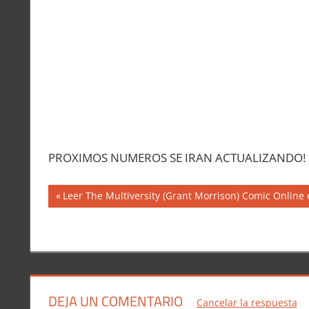
PROXIMOS NUMEROS SE IRAN ACTUALIZANDO!
Navegación
Entrada
Leer The Multiversity (Grant Morrison) Comic Online
anterior:
de
entradas
DEJA UN COMENTARIO
Cancelar la respuesta