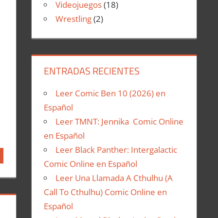
Videojuegos
(18)
Wrestling
(2)
ENTRADAS RECIENTES
Leer Comic Ben 10 (2026) en
Español
Leer TMNT: Jennika Comic Online
en Español
Leer Black Panther: Intergalactic
Comic Online en Español
Leer Una Llamada A Cthulhu (A
Call To Cthulhu) Comic Online en
Español