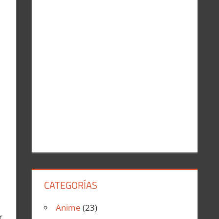
r
:
CATEGORÍAS
Anime
(23)
r