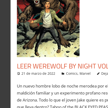
LEER WEREWOLF BY NIGHT VO
21 de marzo de 2022
Carlitox Banana
Comics
,
Marvel
Dej
Un nuevo hombre lobo de noche merodea por el s
maldición familiar y un experimento profano re
de Arizona. Todo lo que el joven Jake quiere es 
que lleva dentro? Taboo of the BLACK EYED PEAS