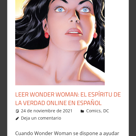
LEER WONDER WOMAN: EL ESPÍRITU DE
LA VERDAD ONLINE EN ESPAÑOL
24 de noviembre de 2021
Carlitox Banana
Comics
,
DC
Deja un comentario
Cuando Wonder Woman se dispone a ayudar