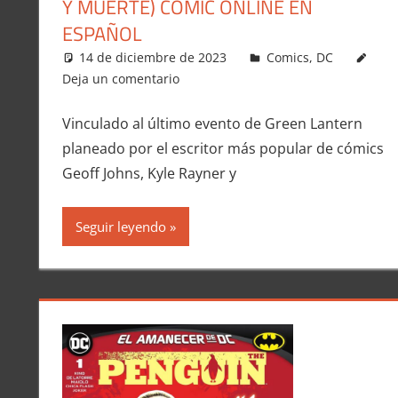
Y MUERTE) COMIC ONLINE EN
ESPAÑOL
14 de diciembre de 2023
Carlitox Banana
Comics
,
DC
Deja un comentario
Vinculado al último evento de Green Lantern
planeado por el escritor más popular de cómics
Geoff Johns, Kyle Rayner y
Seguir leyendo