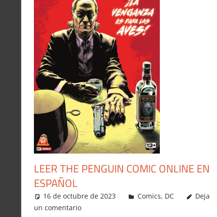
LEER THE PENGUIN COMIC ONLINE EN
ESPAÑOL
16 de octubre de 2023
Carlitox Banana
Comics
,
DC
Deja
un comentario