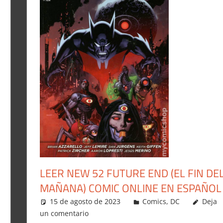
LEER NEW 52 FUTURE END (EL FIN DE
MAÑANA) COMIC ONLINE EN ESPAÑOL
15 de agosto de 2023
Carlitox Banana
Comics
,
DC
Deja
un comentario