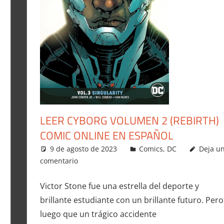
LEER CYBORG VOLUMEN 2 (REBIRTH)
COMIC ONLINE EN ESPAÑOL
9 de agosto de 2023
Carlitox Banana
Comics
,
DC
Deja u
comentario
Victor Stone fue una estrella del deporte y
brillante estudiante con un brillante futuro. Pero
luego que un trágico accidente