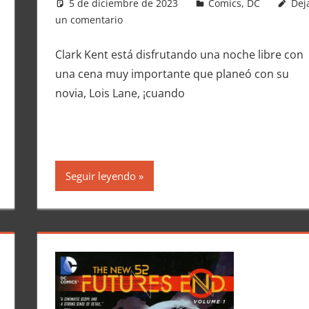
5 de diciembre de 2023
Carlitox Banana
Comics
,
DC
Dej
un comentario
Clark Kent está disfrutando una noche libre con
una cena muy importante que planeó con su
novia, Lois Lane, ¡cuando
Seguir leyendo