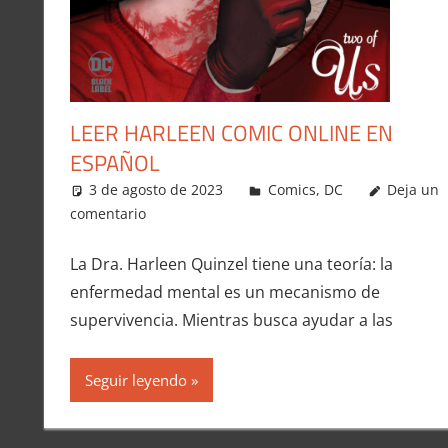
LEER HARLEEN COMIC ONLINE EN
ESPAÑOL
3 de agosto de 2023
Carlitox Banana
Comics
,
DC
Deja un
comentario
La Dra. Harleen Quinzel tiene una teoría: la
enfermedad mental es un mecanismo de
supervivencia. Mientras busca ayudar a las
Seguir leyendo