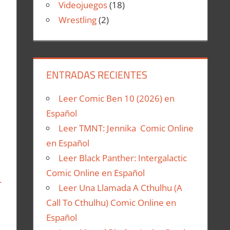
Videojuegos
(18)
Wrestling
(2)
ENTRADAS RECIENTES
Leer Comic Ben 10 (2026) en
Español
Leer TMNT: Jennika Comic Online
en Español
Leer Black Panther: Intergalactic
Comic Online en Español
L
Leer Una Llamada A Cthulhu (A
Call To Cthulhu) Comic Online en
Español