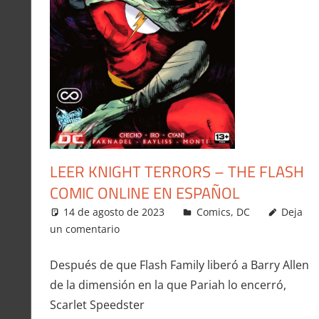
LEER KNIGHT TERRORS – THE FLASH
COMIC ONLINE EN ESPAÑOL
14 de agosto de 2023
Carlitox Banana
Comics
,
DC
Deja
un comentario
Después de que Flash Family liberó a Barry Allen
de la dimensión en la que Pariah lo encerró,
Scarlet Speedster