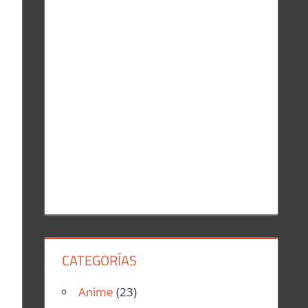
r
:
CATEGORÍAS
Anime
(23)