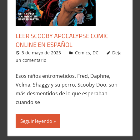
LEER SCOOBY APOCALYPSE COMIC
ONLINE EN ESPAÑOL
3 de mayo de 2023
Carlitox Banana
Comics
,
DC
Deja
un comentario
Esos niños entrometidos, Fred, Daphne,
Velma, Shaggy y su perro, Scooby-Doo, son
más desmentidos de lo que esperaban
cuando se
Seguir leyendo