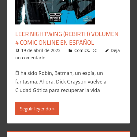
LEER NIGHTWING (REBIRTH) VOLUMEN
4 COMIC ONLINE EN ESPAÑOL
19 de abril de 2023
Carlitox Banana
Comics
,
DC
Deja
un comentario
Él ha sido Robin, Batman, un espía, un
fantasma. Ahora, Dick Grayson vuelve a
Ciudad Gótica para recuperar la vida
Seguir leyendo