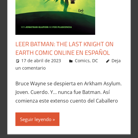
LEER BATMAN: THE LAST KNIGHT ON
EARTH COMIC ONLINE EN ESPAÑOL
17 de abril de 2023
Carlitox Banana
Comics
,
DC
Deja
un comentario
Bruce Wayne se despierta en Arkham Asylum.
Joven. Cuerdo. Y… nunca fue Batman. Así
comienza este extenso cuento del Caballero
Seguir leyendo