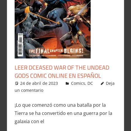
LEER DCEASED WAR OF THE UNDEAD
GODS COMIC ONLINE EN ESPAÑOL
24 de abril de 2023
Carlitox Banana
Comics
,
DC
Deja
un comentario
¡Lo que comenzó como una batalla por la
Tierra se ha convertido en una guerra por la
galaxia con el