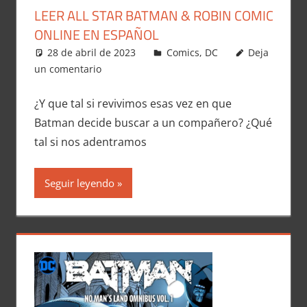
LEER ALL STAR BATMAN & ROBIN COMIC
ONLINE EN ESPAÑOL
28 de abril de 2023
Carlitox Banana
Comics
,
DC
Deja
un comentario
¿Y que tal si revivimos esas vez en que
Batman decide buscar a un compañero? ¿Qué
tal si nos adentramos
Seguir leyendo