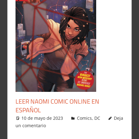
LEER NAOMI COMIC ONLINE EN
ESPAÑOL
10 de mayo de 2023
Carlitox Banana
Comics
,
DC
Deja
un comentario