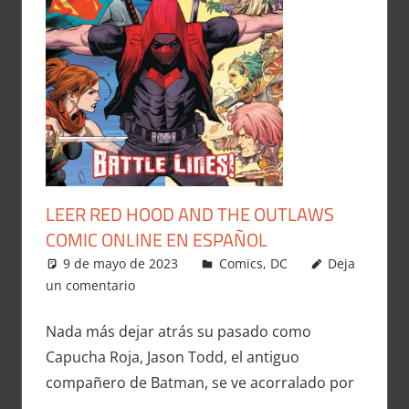
LEER RED HOOD AND THE OUTLAWS
COMIC ONLINE EN ESPAÑOL
9 de mayo de 2023
Carlitox Banana
Comics
,
DC
Deja
un comentario
Nada más dejar atrás su pasado como
Capucha Roja, Jason Todd, el antiguo
compañero de Batman, se ve acorralado por