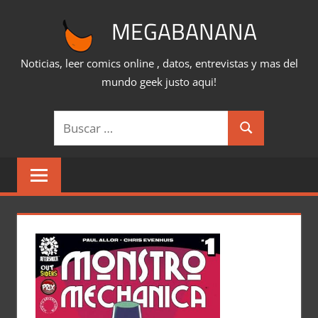
Saltar
MEGABANANA
al
contenido
Noticias, leer comics online , datos, entrevistas y mas del
mundo geek justo aqui!
Buscar:
Buscar