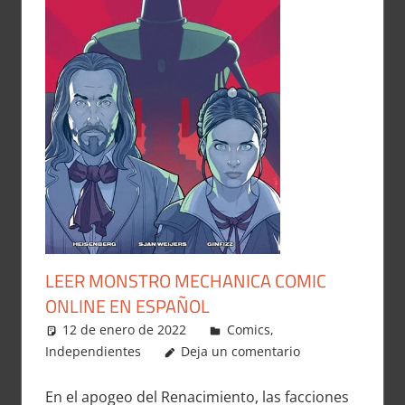
LEER MONSTRO MECHANICA COMIC
ONLINE EN ESPAÑOL
12 de enero de 2022
Carlitox Banana
Comics
,
Independientes
Deja un comentario
En el apogeo del Renacimiento, las facciones