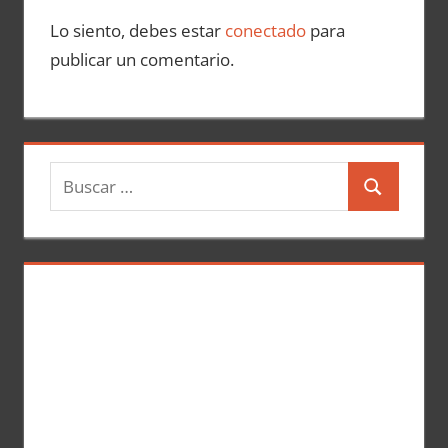
Lo siento, debes estar
conectado
para
publicar un comentario.
B
B
u
u
s
s
c
c
a
a
r
r
: