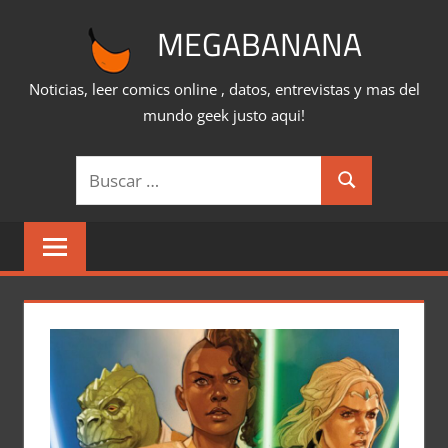
Saltar
MEGABANANA
al
contenido
Noticias, leer comics online , datos, entrevistas y mas del
mundo geek justo aqui!
Buscar:
Buscar