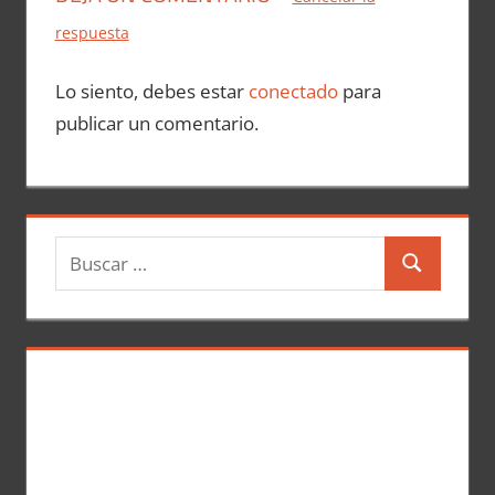
respuesta
Lo siento, debes estar
conectado
para
publicar un comentario.
B
B
u
u
s
s
c
c
a
a
r
r
: