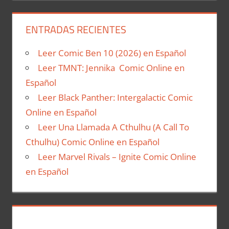
ENTRADAS RECIENTES
Leer Comic Ben 10 (2026) en Español
Leer TMNT: Jennika Comic Online en
Español
Leer Black Panther: Intergalactic Comic
Online en Español
Leer Una Llamada A Cthulhu (A Call To
Cthulhu) Comic Online en Español
Leer Marvel Rivals – Ignite Comic Online
en Español