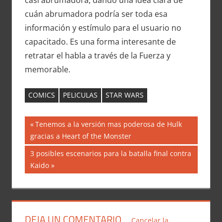
cuán abrumadora podría ser toda esa
información y estímulo para el usuario no
capacitado. Es una forma interesante de
retratar el habla a través de la Fuerza y ​​
memorable.
COMICS
PELICULAS
STAR WARS
Navegación
Entrada
Tenemos a la versión mas poderosa de Hulk
anterior:
gracias a Heart of the Monster
de
Siguiente
3 posibles escenarios para la batalla final contra
entradas
entrada:
Kaido
DEJA UN COMENTARIO
Cancelar la